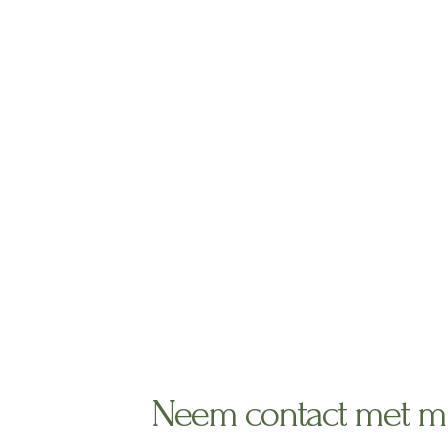
g
o
r
o
a
k
m
Neem contact met mi