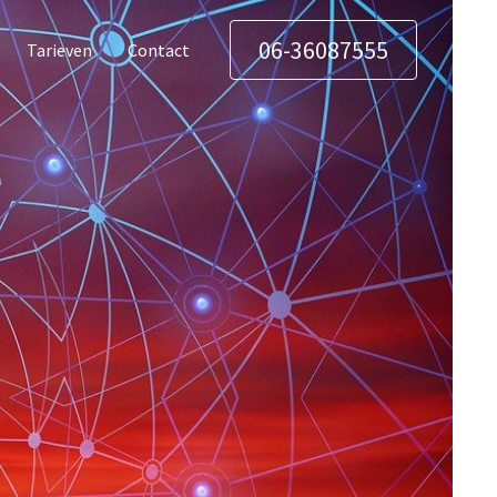
06-36087555
Tarieven
Contact