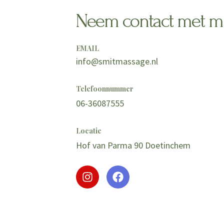
Neem contact met mi
EMAIL
info@smitmassage.nl
Telefoonnummer
06-36087555
Locatie
Hof van Parma 90 Doetinchem
I
F
n
a
s
c
t
e
a
b