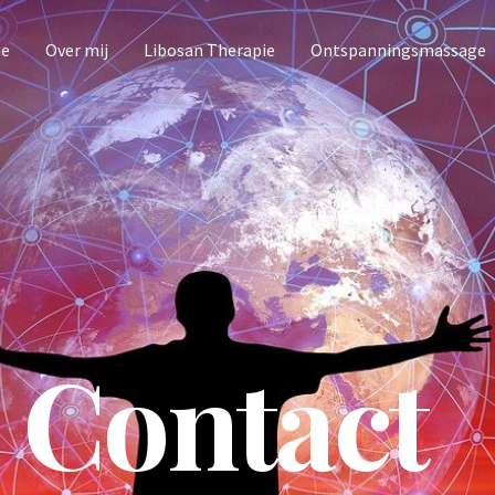
e
Over mij
Libosan Therapie
Ontspanningsmassage
Contact