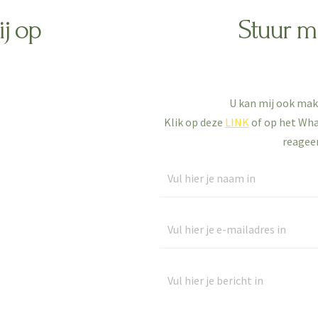
j op
Stuur mi
U kan mij ook mak
Klik op deze
LINK
of op het What
reageer
N
a
a
E
m
-
*
m
J
a
o
i
u
l