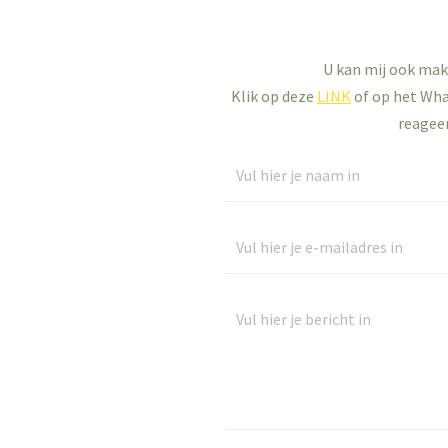
U kan mij ook mak
Klik op deze
LINK
of op het What
reageer
N
a
a
E
m
-
*
m
J
a
o
i
u
l
w
a
b
d
e