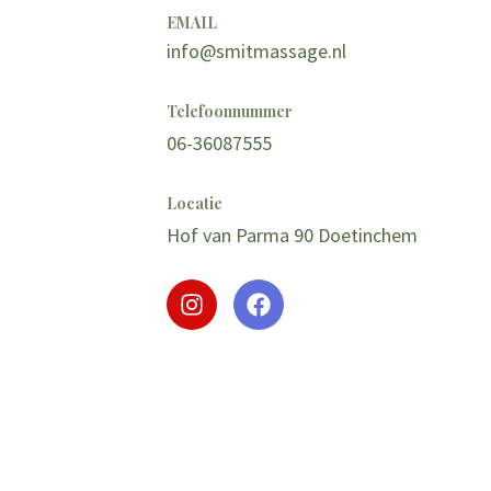
EMAIL
info@smitmassage.nl
Telefoonnummer
06-36087555
Locatie
Hof van Parma 90 Doetinchem
I
F
n
a
s
c
t
e
a
b
g
o
r
o
a
k
m